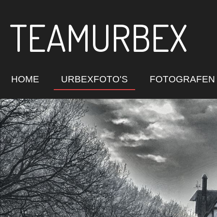
Ga
TEAMURBEX
direct
naar
de
hoofdinhoud
HOME
URBEXFOTO'S
FOTOGRAFEN