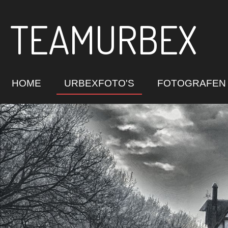
Ga
TEAMURBEX
direct
naar
de
hoofdinhoud
HOME
URBEXFOTO'S
FOTOGRAFEN