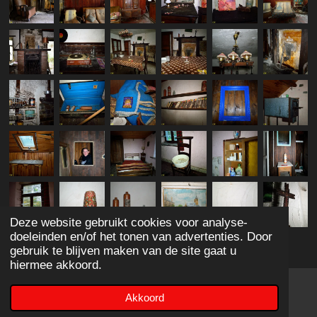
Deze website gebruikt cookies voor analyse-
doeleinden en/of het tonen van advertenties. Door
1
2
3
4
5
S
R
gebruik te blijven maken van de site gaat u
t
a
hiermee akkoord.
s
s
s
s
s
e
0 stemmen
t
m
t
t
t
t
t
Akkoord
i
m
E-mailadres
e