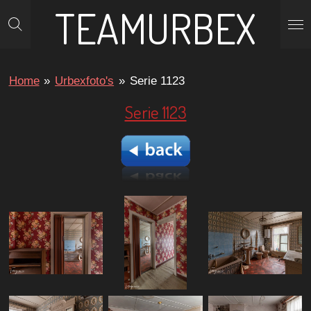
TEAMURBEX
Ga
direct
naar
de
Home
»
Urbexfoto's
»
Serie 1123
hoofdinhoud
Serie 1123