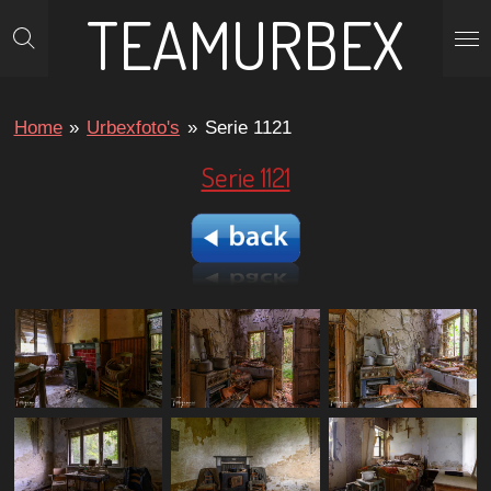
TEAMURBEX
Ga
direct
naar
de
Home
»
Urbexfoto's
»
Serie 1121
hoofdinhoud
Serie 1121