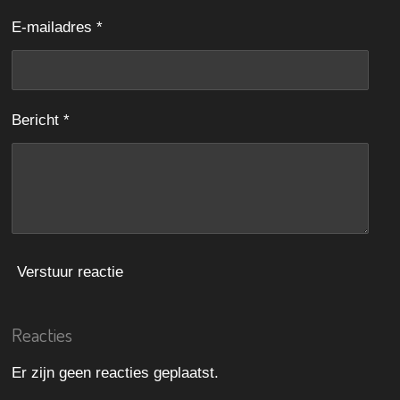
n
n
n
n
t
E-mailadres *
e
r
r
e
Bericht *
n
Verstuur reactie
Reacties
Er zijn geen reacties geplaatst.