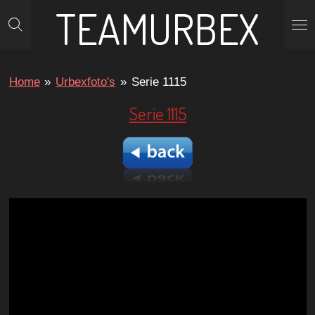
TEAMURBEX
Ga
direct
naar
de
Home
»
Urbexfoto's
»
Serie 1115
hoofdinhoud
Serie 1115