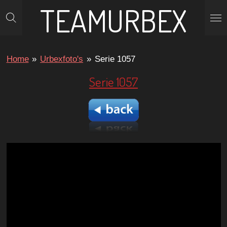
TEAMURBEX
Ga
direct
naar
de
Home
»
Urbexfoto's
»
Serie 1057
hoofdinhoud
Serie 1057