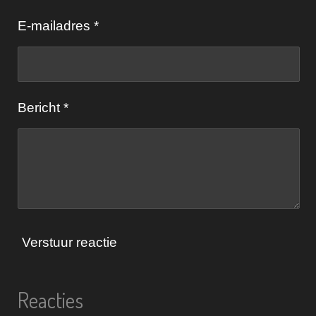
t
E-mailadres *
e
r
r
e
Bericht *
n
Verstuur reactie
Reacties