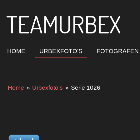
Ga
TEAMURBEX
direct
naar
de
hoofdinhoud
HOME
URBEXFOTO'S
FOTOGRAFEN
Home
»
Urbexfoto's
»
Serie 1026