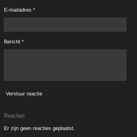
n
n
n
n
t
E-mailadres *
e
r
r
e
Bericht *
n
Verstuur reactie
Reacties
Er zijn geen reacties geplaatst.