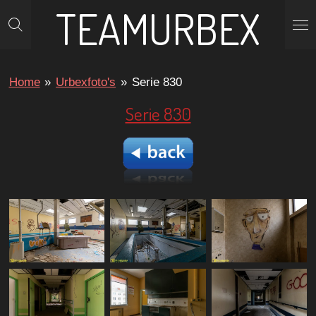
TEAMURBEX
Ga
direct
naar
de
Home
»
Urbexfoto's
»
Serie 830
hoofdinhoud
Serie 830