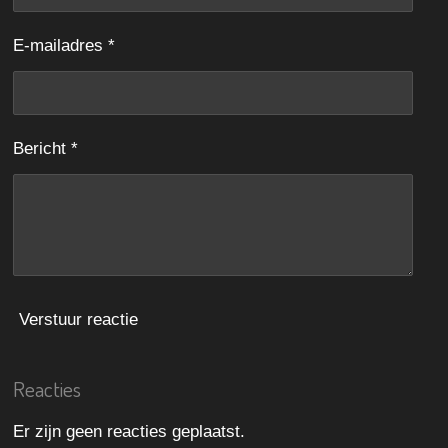
s
n
n
n
n
t
E-mailadres *
e
r
r
e
Bericht *
n
Verstuur reactie
Reacties
Er zijn geen reacties geplaatst.