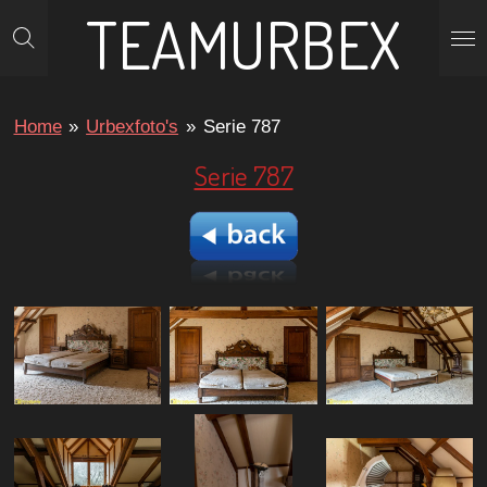
TEAMURBEX
Ga
direct
naar
de
Home
»
Urbexfoto's
»
Serie 787
hoofdinhoud
Serie 787