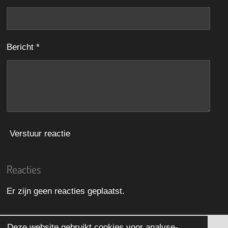
r
r
e
Bericht *
n
Verstuur reactie
Reacties
Er zijn geen reacties geplaatst.
Deze website gebruikt cookies voor analyse-