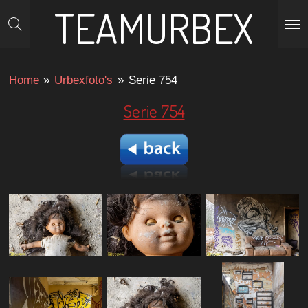
TEAMURBEX
Ga
direct
naar
de
Home
»
Urbexfoto's
»
Serie 754
hoofdinhoud
Serie 754