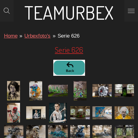
TEAMURBEX
Ga
direct
naar
de
Home
»
Urbexfoto's
»
Serie 626
hoofdinhoud
Serie 626