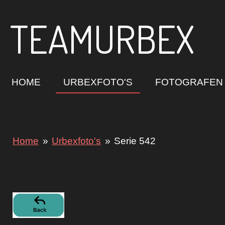
Ga
TEAMURBEX
direct
naar
de
hoofdinhoud
HOME
URBEXFOTO'S
FOTOGRAFEN
Home
»
Urbexfoto's
»
Serie 542