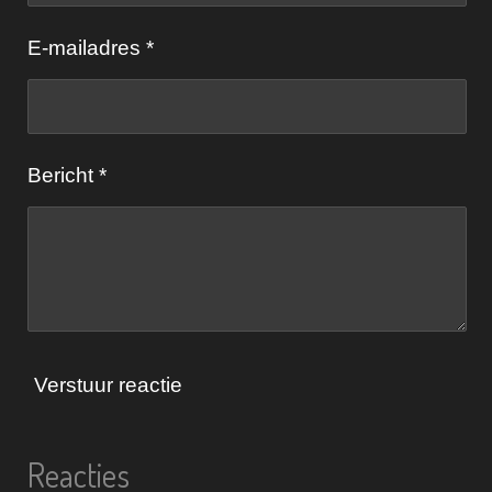
t
E-mailadres *
e
r
r
e
Bericht *
n
Verstuur reactie
Reacties