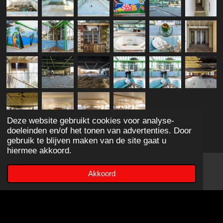
Deze website gebruikt cookies voor analyse-
doeleinden en/of het tonen van advertenties. Door
1
2
3
4
5
S
R
gebruik te blijven maken van de site gaat u
t
a
hiermee akkoord.
s
s
s
s
s
e
0 stemmen
t
m
t
t
t
t
t
Akkoord
i
m
E-mailadres
e
e
e
e
e
e
n
n
r
r
r
r
r
g
© 2018 - 2026 Teamurbex
:
r
r
r
r