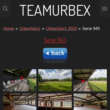
TEAMURBEX
Ga
direct
naar
de
Home
»
Urbexfoto's
»
Urbexfoto's 2023
»
Serie 945
hoofdinhoud
Serie 945