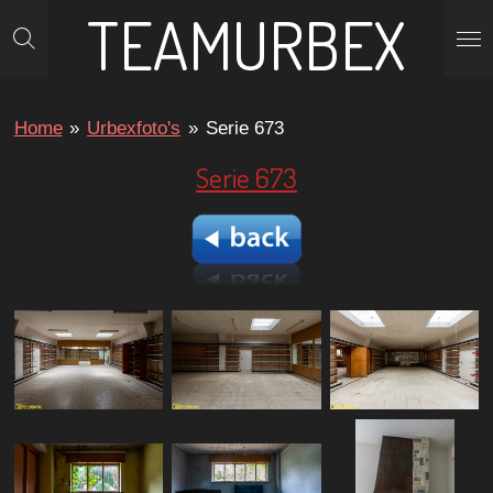
TEAMURBEX
Ga
direct
naar
de
Home
»
Urbexfoto's
»
Serie 673
hoofdinhoud
Serie 673