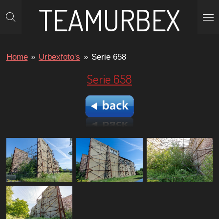
TEAMURBEX
Ga
direct
naar
de
Home
»
Urbexfoto's
»
Serie 658
hoofdinhoud
Serie 658