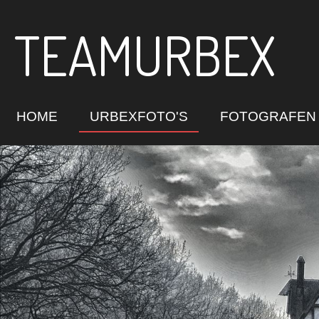
Ga
TEAMURBEX
direct
naar
de
hoofdinhoud
HOME
URBEXFOTO'S
FOTOGRAFEN