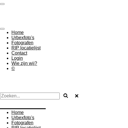
Ga
Teamurbex
direct
naar
de
hoofdinhoud
Home
Urbexfoto's
Fotografen
RIP locatielijst
Contact
Login
Wie zijn wij?
©
Teamurbex
Home
Urbexfoto's
Fotografen
RIP locatielijst